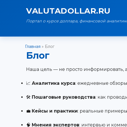
VALUTADOLLAR.RU
Портал о курсе доллара, финансовой аналитик
Главная
»
Блог
Блог
Наша цель — не просто информировать, а
📈
Аналитика курса
: ежедневные обзоры 
🛠
Пошаговые руководства
: как прово
💼
Кейсы и практики
: реальные примеры
🧠
Мнения экспертов
: интервью и комм