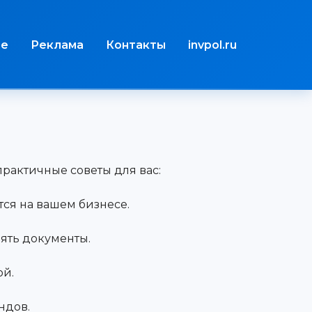
те
Реклама
Контакты
invpol.ru
рактичные советы для вас:
тся на вашем бизнесе.
ять документы.
ой.
ндов.