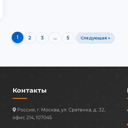
1
2
3
…
5
Следующая »
Контакты
Россия, г. Москва, ул. Сретенка, д. 32,
офис 214, 107045