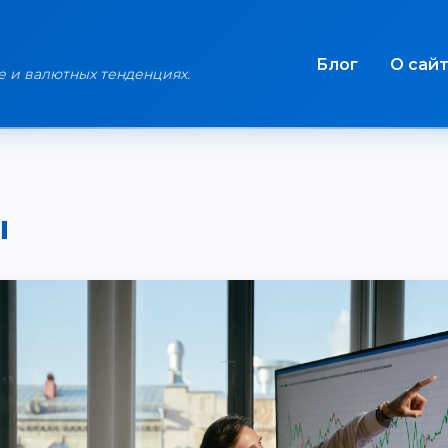
Блог
О сай
е и валютных тенденциях.
ы