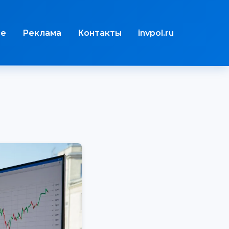
те
Реклама
Контакты
invpol.ru