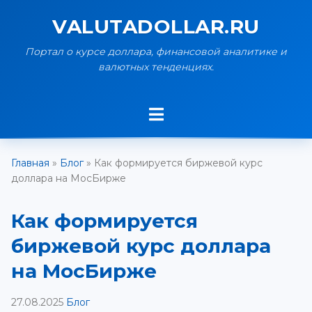
VALUTADOLLAR.RU
Портал о курсе доллара, финансовой аналитике и
валютных тенденциях.
Главная
»
Блог
»
Как формируется биржевой курс
доллара на МосБирже
Как формируется
биржевой курс доллара
на МосБирже
27.08.2025
Блог